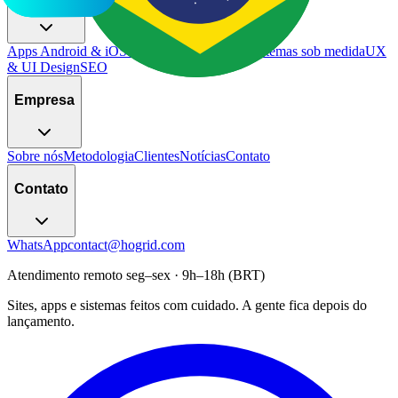
Apps Android & iOS
Sites & landing pages
Sistemas sob medida
UX
& UI Design
SEO
Empresa
Sobre nós
Metodologia
Clientes
Notícias
Contato
Contato
WhatsApp
contact@hogrid.com
Atendimento remoto seg–sex · 9h–18h (BRT)
Sites, apps e sistemas feitos com cuidado. A gente fica depois do
lançamento.