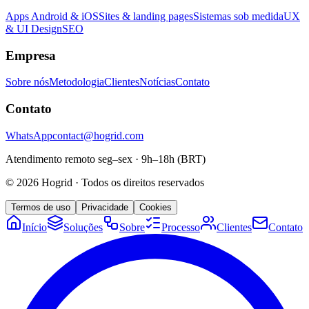
Apps Android & iOS
Sites & landing pages
Sistemas sob medida
UX
& UI Design
SEO
Empresa
Sobre nós
Metodologia
Clientes
Notícias
Contato
Contato
WhatsApp
contact@hogrid.com
Atendimento remoto seg–sex · 9h–18h (BRT)
©
2026
Hogrid
·
Todos os direitos reservados
Termos de uso
Privacidade
Cookies
Início
Soluções
Sobre
Processo
Clientes
Contato