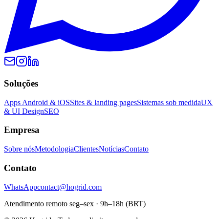
Soluções
Apps Android & iOS
Sites & landing pages
Sistemas sob medida
UX
& UI Design
SEO
Empresa
Sobre nós
Metodologia
Clientes
Notícias
Contato
Contato
WhatsApp
contact@hogrid.com
Atendimento remoto seg–sex · 9h–18h (BRT)