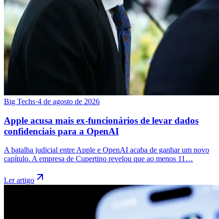
Big Techs
·
4 de agosto de 2026
Apple acusa mais ex-funcionários de levar dados
confidenciais para a OpenAI
A batalha judicial entre Apple e OpenAI acaba de ganhar um novo
capítulo. A empresa de Cupertino revelou que ao menos 11…
Ler artigo