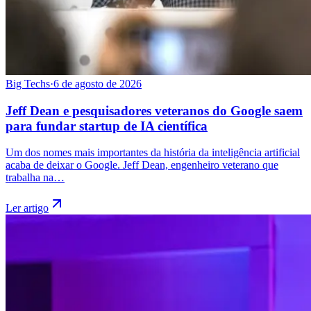
Big Techs
·
6 de agosto de 2026
Jeff Dean e pesquisadores veteranos do Google saem
para fundar startup de IA científica
Um dos nomes mais importantes da história da inteligência artificial
acaba de deixar o Google. Jeff Dean, engenheiro veterano que
trabalha na…
Ler artigo