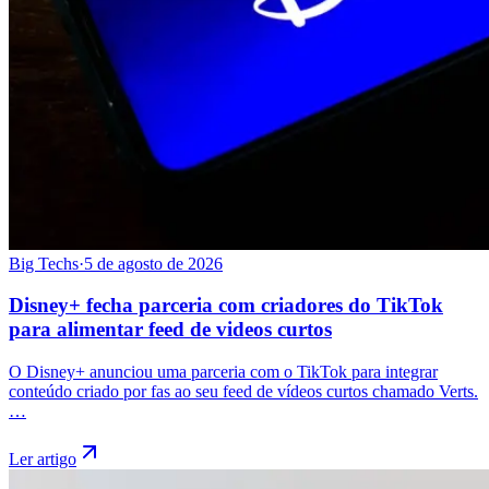
Big Techs
·
5 de agosto de 2026
Disney+ fecha parceria com criadores do TikTok
para alimentar feed de videos curtos
O Disney+ anunciou uma parceria com o TikTok para integrar
conteúdo criado por fas ao seu feed de vídeos curtos chamado Verts.
…
Ler artigo