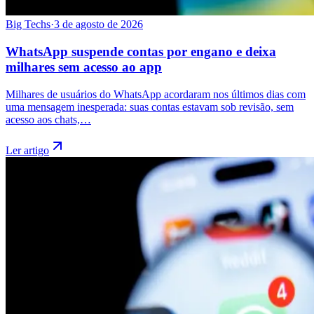
Big Techs
·
3 de agosto de 2026
WhatsApp suspende contas por engano e deixa
milhares sem acesso ao app
Milhares de usuários do WhatsApp acordaram nos últimos dias com
uma mensagem inesperada: suas contas estavam sob revisão, sem
acesso aos chats,…
Ler artigo