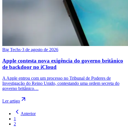
Big Techs
·
3 de agosto de 2026
Apple contesta nova exigência do governo britânico
de backdoor no iCloud
A Apple entrou com um processo no Tribunal de Poderes de
Investigação do Reino Unido, contestando uma ordem secreta do
governo britânico…
Ler artigo
Anterior
1
2