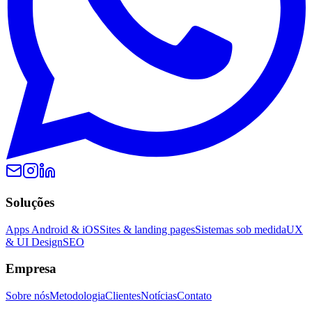
Soluções
Apps Android & iOS
Sites & landing pages
Sistemas sob medida
UX
& UI Design
SEO
Empresa
Sobre nós
Metodologia
Clientes
Notícias
Contato