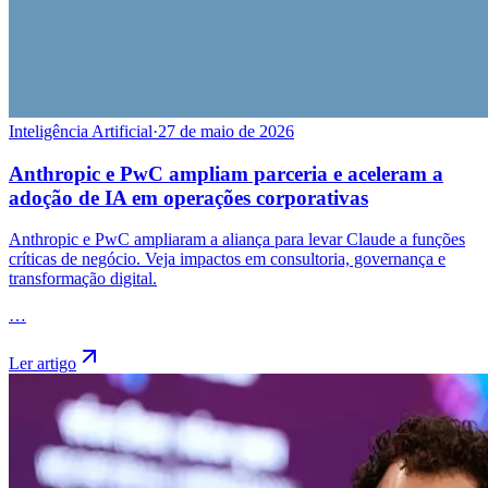
Inteligência Artificial
·
27 de maio de 2026
Anthropic e PwC ampliam parceria e aceleram a
adoção de IA em operações corporativas
Anthropic e PwC ampliaram a aliança para levar Claude a funções
críticas de negócio. Veja impactos em consultoria, governança e
transformação digital.
…
Ler artigo