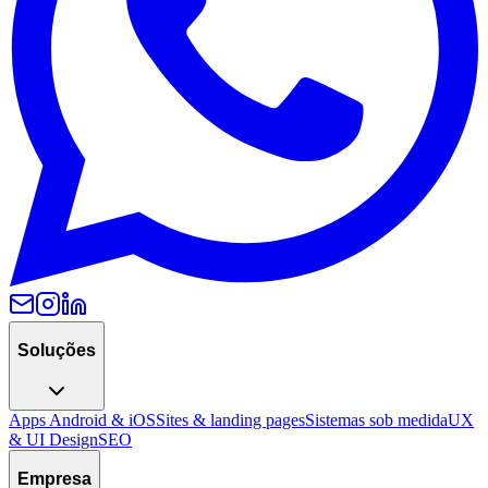
Soluções
Apps Android & iOS
Sites & landing pages
Sistemas sob medida
UX
& UI Design
SEO
Empresa