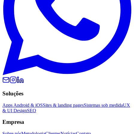
Soluções
Apps Android & iOS
Sites & landing pages
Sistemas sob medida
UX
& UI Design
SEO
Empresa
Sobre nós
Metodologia
Clientes
Notícias
Contato