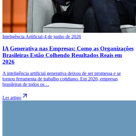
Inteligência Artificial
·
4 de junho de 2026
IA Generativa nas Empresas: Como as Organizações
Brasileiras Estão Colhendo Resultados Reais em
2026
A inteligência artificial generativa deixou de ser promessa e se
tornou ferramenta de trabalho cotidiano. Em 2026, empresas
brasileiras de todos os…
Ler artigo