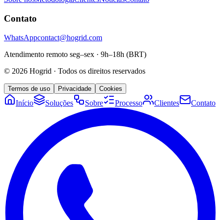
Contato
WhatsApp
contact@hogrid.com
Atendimento remoto seg–sex · 9h–18h (BRT)
©
2026
Hogrid
·
Todos os direitos reservados
Termos de uso
Privacidade
Cookies
Início
Soluções
Sobre
Processo
Clientes
Contato