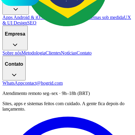
Apps Android & iOS
Sites & landing pages
Sistemas sob medida
UX
& UI Design
SEO
Empresa
Sobre nós
Metodologia
Clientes
Notícias
Contato
Contato
WhatsApp
contact@hogrid.com
Atendimento remoto seg–sex · 9h–18h (BRT)
Sites, apps e sistemas feitos com cuidado. A gente fica depois do
lançamento.