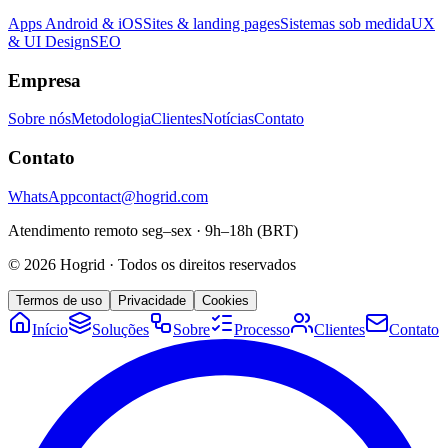
Apps Android & iOS
Sites & landing pages
Sistemas sob medida
UX
& UI Design
SEO
Empresa
Sobre nós
Metodologia
Clientes
Notícias
Contato
Contato
WhatsApp
contact@hogrid.com
Atendimento remoto seg–sex · 9h–18h (BRT)
©
2026
Hogrid
·
Todos os direitos reservados
Termos de uso
Privacidade
Cookies
Início
Soluções
Sobre
Processo
Clientes
Contato