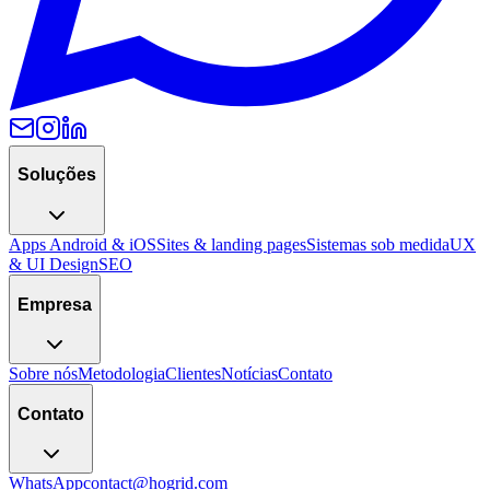
Soluções
Apps Android & iOS
Sites & landing pages
Sistemas sob medida
UX
& UI Design
SEO
Empresa
Sobre nós
Metodologia
Clientes
Notícias
Contato
Contato
WhatsApp
contact@hogrid.com