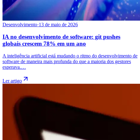
Desenvolvimento
·
13 de maio de 2026
IA no desenvolvimento de software: git pushes
globais crescem 78% em um ano
A inteligência artificial está mudando o ritmo do desenvolvimento de
software de maneira mais profunda do que a maioria dos gestores
esperava.…
Ler artigo