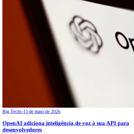
Big Techs
·
13 de maio de 2026
OpenAI adiciona inteligência de voz à sua API para
desenvolvedores