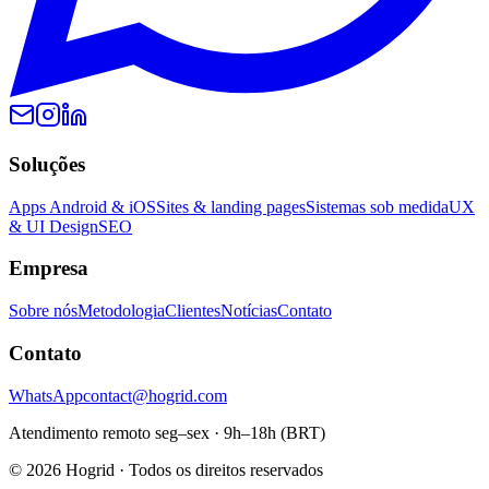
Soluções
Apps Android & iOS
Sites & landing pages
Sistemas sob medida
UX
& UI Design
SEO
Empresa
Sobre nós
Metodologia
Clientes
Notícias
Contato
Contato
WhatsApp
contact@hogrid.com
Atendimento remoto seg–sex · 9h–18h (BRT)
©
2026
Hogrid
·
Todos os direitos reservados